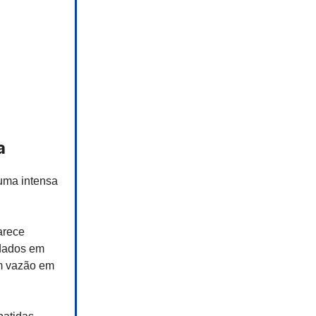
a
uma intensa
arece
rdados em
m vazão em