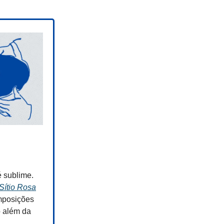
é sublime.
Sítio Rosa
omposições
o além da