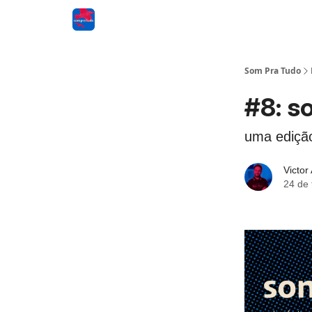
Som Pra Tudo
#8: s
uma ediça
Victor
24 de 