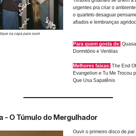
Timbres gritantes se unem a 
urgentes pra criar o ambiente
o quarteto desaguar pensam
afiados e lembranças agridoc
lique na capa para ouvir
Para quem gosta de:
Quasar
Dormitório e Ventilas
Melhores faixas:
The End O
Evangelion e Tu Me Trocou 
Que Usa Sapatênis
a - O Túmulo do Mergulhador
Ouvir o primeiro disco de
pai