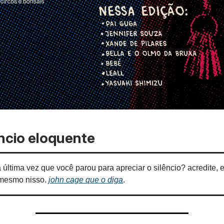
ncio eloquente
 última vez que você parou para apreciar o silêncio? acredite, e
 mesmo nisso.
john cage que o diga
.