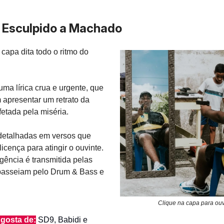
 Esculpido a Machado
capa dita todo o ritmo do
ma lírica crua e urgente, que
 apresentar um retrato da
fetada pela miséria.
detalhadas em versos que
icença para atingir o ouvinte.
ência é transmitida pelas
passeiam pelo Drum & Bass e
Clique na capa para ouv
gosta de:
SD9, Babidi e