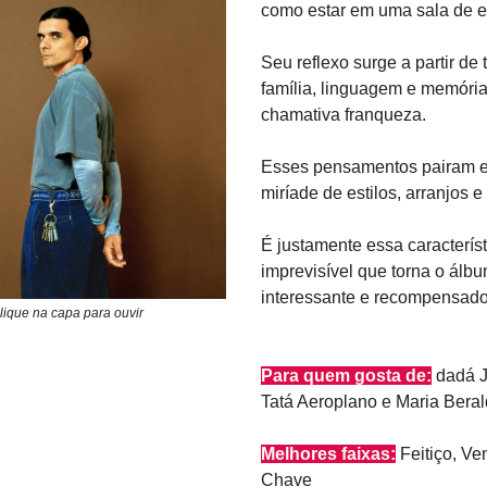
como estar em uma sala de e
Seu reflexo surge a partir d
família, linguagem e memóri
chamativa franqueza.
Esses pensamentos pairam e
miríade de estilos, arranjos e
É justamente essa característ
imprevisível que torna o álbu
interessante e recompensado
lique na capa para ouvir
Para quem gosta de:
dadá J
Tatá Aeroplano e Maria Bera
Melhores faixas:
Feitiço, Ve
Chave