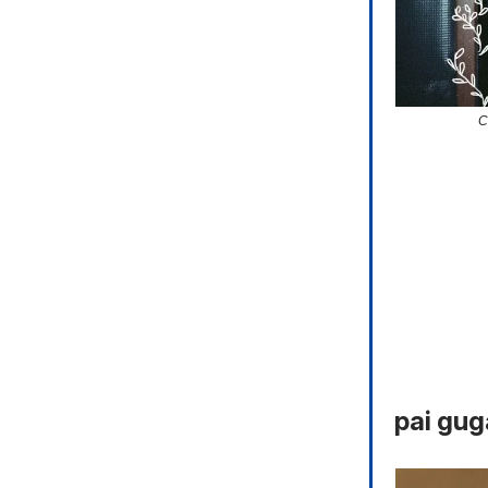
C
pai gug