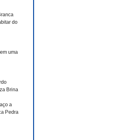
Branca
bitar do
 em uma
rdo
iza Brina
aço a
ica Pedra