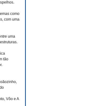
spelhos.
e temas como
as, com uma
ntre uma
 estruturas.
ica
m tão
r.
oãozinho,
ldo
nto, Vôo e A