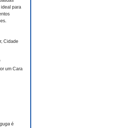
batidas
 ideal para
entos
es.
, Cidade
f
por um Cara
 guga
é